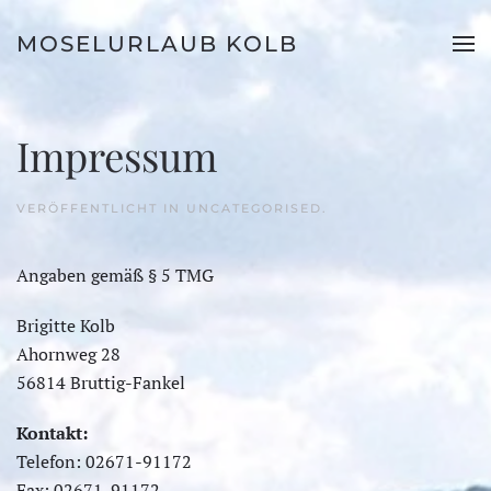
MOSELURLAUB KOLB
Zum Hauptinhalt springen
Impressum
VERÖFFENTLICHT IN
UNCATEGORISED
.
Angaben gemäß § 5 TMG
Brigitte Kolb
Ahornweg 28
56814 Bruttig-Fankel
Kontakt:
Telefon: 02671-91172
Fax: 02671-91172