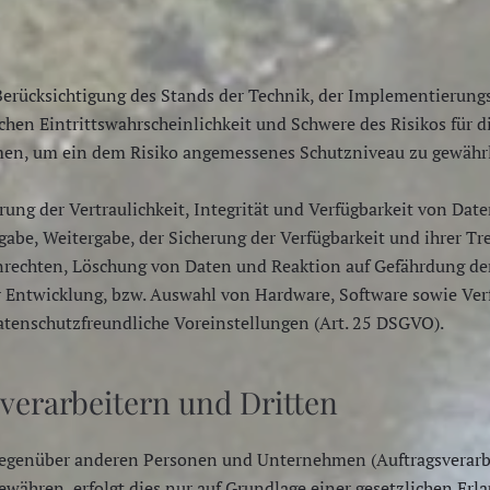
Berücksichtigung des Stands der Technik, der Implementierung
chen Eintrittswahrscheinlichkeit und Schwere des Risikos für d
men, um ein dem Risiko angemessenes Schutzniveau zu gewährl
g der Vertraulichkeit, Integrität und Verfügbarkeit von Date
ingabe, Weitergabe, der Sicherung der Verfügbarkeit und ihrer 
rechten, Löschung von Daten und Reaktion auf Gefährdung der 
r Entwicklung, bzw. Auswahl von Hardware, Software sowie Ver
tenschutzfreundliche Voreinstellungen (Art. 25 DSGVO).
verarbeitern und Dritten
egenüber anderen Personen und Unternehmen (Auftragsverarbeit
gewähren, erfolgt dies nur auf Grundlage einer gesetzlichen Er