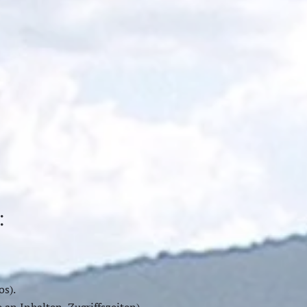
:
os).