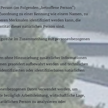
he Person (im Folgenden „betroffene Person“)
els Zuordnung zu einer Kennung wie einem Namen, zu
eren Merkmalen identifiziert werden kann, die
ntität dieser natürlichen Person sind.
organgsreihe im Zusammenhang mit personenbezogenen
en ohne Hinzuziehung zusätzlicher Informationen
ionen gesondert aufbewahrt werden und technischen
entifizierten oder identifizierbaren natürlichen
ersonenbezogenen Daten verwendet werden, um
 bezüglich Arbeitsleistung, wirtschaftliche Lage,
natürlichen Person zu analysieren oder