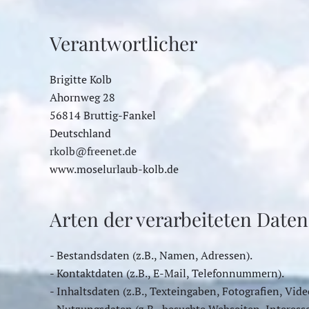
Verantwortlicher
Brigitte Kolb
Ahornweg 28
56814 Bruttig-Fankel
Deutschland
rkolb@freenet.de
www.moselurlaub-kolb.de
Arten der verarbeiteten Daten
- Bestandsdaten (z.B., Namen, Adressen).
- Kontaktdaten (z.B., E-Mail, Telefonnummern).
- Inhaltsdaten (z.B., Texteingaben, Fotografien, Vide