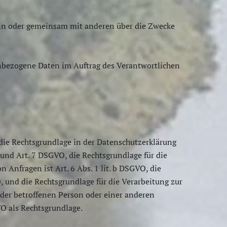
llein oder gemeinsam mit anderen über die Zwecke
nenbezogene Daten im Auftrag des Verantwortlichen
die Rechtsgrundlage in der Datenschutzerklärung
a und Art. 7 DSGVO, die Rechtsgrundlage für die
nfragen ist Art. 6 Abs. 1 lit. b DSGVO, die
O, und die Rechtsgrundlage für die Verarbeitung zur
n der betroffenen Person oder einer anderen
VO als Rechtsgrundlage.