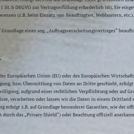
 1 lit. b DSGVO zur Vertragserfüllung erforderlich ist), Sie eing
eressen (z.B. beim Einsatz von Beauftragten, Webhostern, etc.).
 Grundlage eines sog. „Auftragsverarbeitungsvertrages“ beauftr
r
b der Europäischen Union (EU) oder des Europäischen Wirtschaf
ng, bzw. Übermittlung von Daten an Dritte geschieht, erfolgt 
nwilligung, aufgrund einer rechtlichen Verpflichtung oder auf G
bnisse, verarbeiten oder lassen wir die Daten in einem Drittla
ung erfolgt z.B. auf Grundlage besonderer Garantien, wie der of
durch das „Privacy Shield“) oder Beachtung offiziell anerkannt