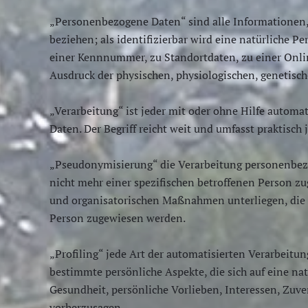
„Personenbezogene Daten“ sind alle Informationen, d
beziehen; als identifizierbar wird eine natürliche 
einer Kennnummer, zu Standortdaten, zu einer Onli
Ausdruck der physischen, physiologischen, genetische
„Verarbeitung“ ist jeder mit oder ohne Hilfe auto
Daten. Der Begriff reicht weit und umfasst praktisc
„Pseudonymisierung“ die Verarbeitung personenbez
nicht mehr einer spezifischen betroffenen Person 
und organisatorischen Maßnahmen unterliegen, die g
Person zugewiesen werden.
„Profiling“ jede Art der automatisierten Verarbeit
bestimmte persönliche Aspekte, die sich auf eine na
Gesundheit, persönliche Vorlieben, Interessen, Zuver
vorherzusagen.