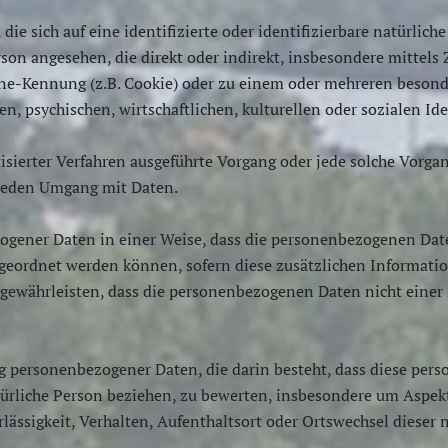
ie sich auf eine identifizierte oder identifizierbare natürlic
Person angesehen, die direkt oder indirekt, insbesondere mitt
ne-Kennung (z.B. Cookie) oder zu einem oder mehreren besond
n, psychischen, wirtschaftlichen, kulturellen oder sozialen Ide
matisierter Verfahren ausgeführte Vorgang oder jede solche V
h jeden Umgang mit Daten.
ogener Daten in einer Weise, dass die personenbezogenen Dat
zugeordnet werden können, sofern diese zusätzlichen Informat
ewährleisten, dass die personenbezogenen Daten nicht einer id
ung personenbezogener Daten, die darin besteht, dass diese p
türliche Person beziehen, zu bewerten, insbesondere um Aspekte
lässigkeit, Verhalten, Aufenthaltsort oder Ortswechsel dieser 