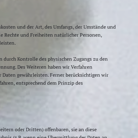
skosten und der Art, des Umfangs, der Umstände und
ie Rechte und Freiheiten natürlicher Personen,
eisten.
n durch Kontrolle des physischen Zugangs zu den
Trennung. Des Weiteren haben wir Verfahren
Daten gewährleisten. Ferner berücksichtigen wir
fahren, entsprechend dem Prinzip des
ern oder Dritten) offenbaren, sie an diese
laubnis (z.B. wenn eine Übermittlung der Daten an