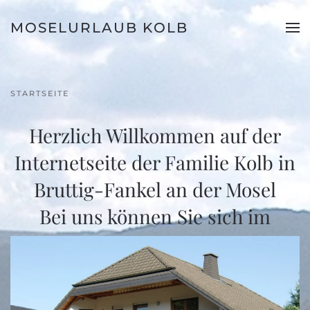
MOSELURLAUB KOLB
Zum Hauptinhalt springen
STARTSEITE
Herzlich Willkommen auf der
Internetseite der Familie Kolb in
Bruttig-Fankel an der Mosel
Bei uns können Sie sich im
Urlaub wie zu Hause fühlen.